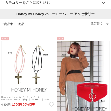
カテゴリーをさらに絞り込む
Honey mi Honey ハニーミーハニー アクセサリー
2
商品中
1
-
2
商品
SALE
SALE
Honey mi Honey (ハニーミーハニー）
crossheart choker 16秋冬.【16A-HB-12】 sale
22gw
1,760円
60%OFF
4,400円