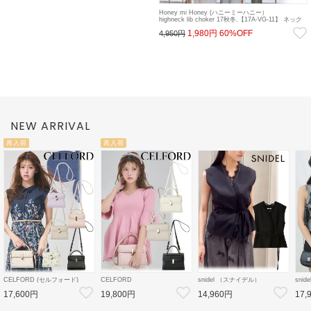
Honey mi Honey (ハニーミーハニー）
highneck lib choker 17秋冬.【17A-VG-11】 ネック
レス sale 22gw
1,980円
60%OFF
4,950円
NEW ARRIVAL
再入荷
再入荷
CELFORD (セルフォード)
CELFORD
snidel （スナイデル）
sni
【リュタン】 ビジュースタッズ
【リュタン】ビジュースタッズ
レーストリミングバリエジレ 26
ベル
17,600円
19,800円
14,960円
17,
ポシェット 26春夏
ポシェット(M) 26春夏
秋冬【SWFV264207】ベスト
ョーパ
3【CWGB259502
3【CWGB259528
【SW
CWGB269504】
CWGB269505 】ショルダーバ
ツ