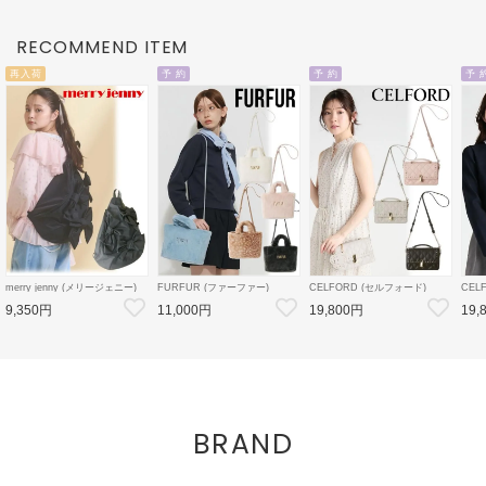
ッグ
RECOMMEND ITEM
再入荷
予 約
予 約
予 
merry jenny (メリージェニー)
FURFUR (ファーファー)
CELFORD (セルフォード)
CEL
'ribbonワンショルダーバッグ''
エコファートートバッグ 26秋冬
【リュタン】ビジュースタッズ
デタ
9,350円
11,000円
19,800円
19,
26春夏4【2825419005】ハン
予約【RWGB264506】トート
ミニショルダー 26秋冬予約
ン 2
ド・ショルダーバッグ BLK:近
バッグ 入荷予定 : 9月下旬～
【CWGB264549】ハンド・シ
【CW
日入荷
ョルダーバッグ 入荷予定 : 8月
ン 入
中旬～
BRAND