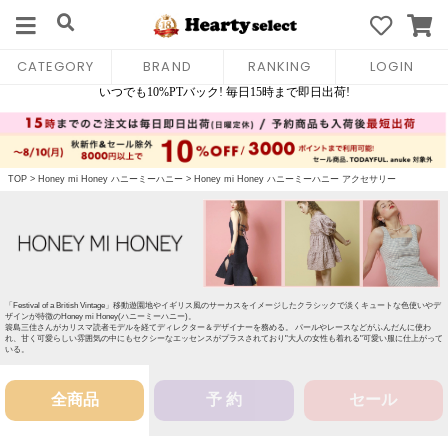
CATEGORY
BRAND
RANKING
LOGIN
TOP
>
Honey mi Honey ハニーミーハニー
>
Honey mi Honey ハニーミーハニー アクセサリー
「Festival of a British Vintage」移動遊園地やイギリス風のサーカスをイメージしたクラシックで淡くキュートな色使いやデ
ザインが特徴のHoney mi Honey(ハニーミーハニー)。
簑島三佳さんがカリスマ読者モデルを経てディレクター＆デザイナーを務める。 パールやレースなどがふんだんに使わ
れ、甘く可愛らしい雰囲気の中にもセクシーなエッセンスがプラスされており"大人の女性も着れる"可愛い服に仕上がって
いる。
全商品
予 約
セール